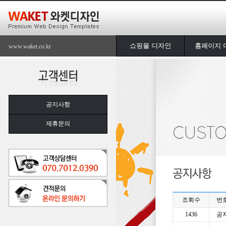
쇼핑몰 디자인
홈페이지 
www.waket.co.kr
공지사항
제휴문의
조회수
번
1436
공