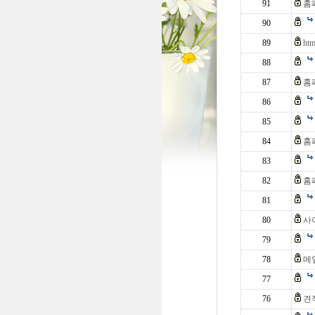
91
홈
90
89
ht
88
87
홈
86
85
84
홈
83
82
홈
81
80
사
79
78
메
77
76
견