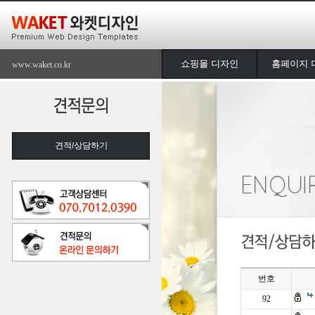
쇼핑몰 디자인
홈페이지 
www.waket.co.kr
견적/상담하기
번호
92