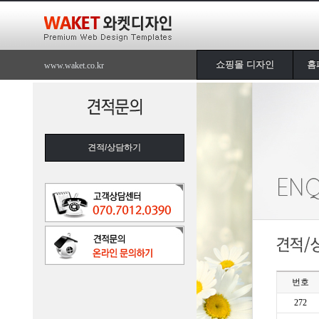
쇼핑몰 디자인
홈
www.waket.co.kr
견적/상담하기
번호
272