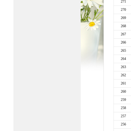
271
270
269
268
267
266
265
264
263
262
261
260
259
258
257
256