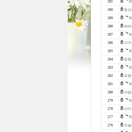
291
R
290
등산
289
R
288
파리
287
R
286
가구
285
R
284
집청
283
R
282
프랜
281
R
280
사업
279
R
278
사이
277
R
276
건설