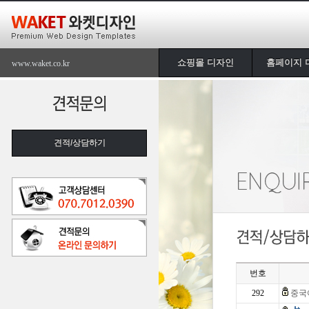
쇼핑몰 디자인
홈페이지 
www.waket.co.kr
견적/상담하기
번호
292
중국