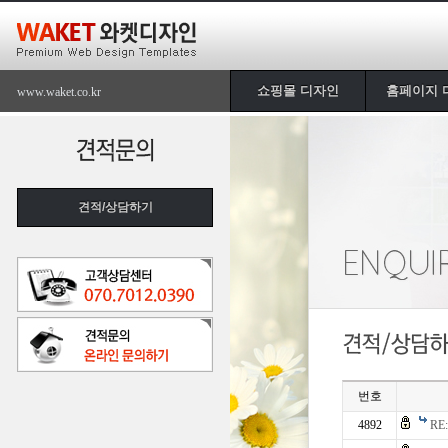
쇼핑몰 디자인
홈페이지 
www.waket.co.kr
견적/상담하기
번호
4892
R