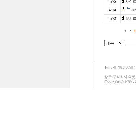
4875
사이트
4874
RE
4873
문의드
3
1
2
Tel. 070-7012-0390 /
상호:주식회사 와켓 / 
Copyright ⓒ 1999 - 2