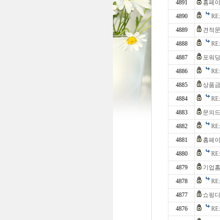
4891
홈페이
4890
R
4889
견적
4888
RE
4887
포워딩
4886
RE
4885
상품금
4884
R
4883
문의
4882
R
4881
홈페이
4880
RE
4879
기업홈
4878
R
4877
쇼핑디
4876
R